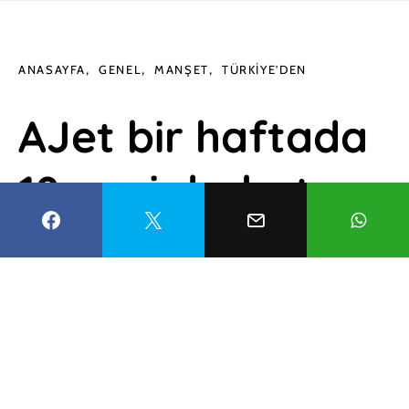
ANASAYFA
GENEL
MANŞET
TÜRKIYE'DEN
AJet bir haftada
18 yeni dış hat
uçuşu açtı
Yusufcan Aksu
2 Temmuz 2026