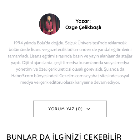
Yazar:
Özge Çelikbaşlı
1994 yılında Bolu'da doğdu. Selçuk Üniversitesi'nde reklamcılık
bölümünde lisans ve gazetecilik bölümünden de yandal eğitimlerini
tamamladı. Lisans eğitimi sırasında basın ve yayın alanlarında stajlar
yaptı. Dijital ajanslarda, çeşitli medya kurumlarında sosyal medya
yönetimi ve özel içerik üreticisi olarak görev aldı. Şu anda da
Haber7.com bünyesindeki Gezelim.com seyahat sitesinde sosyal
medya ve içerik editörü olarak kariyerine devam ediyor.
YORUM YAZ (0)
BUNLAR DA İLGINIZI ÇEKEBILIR