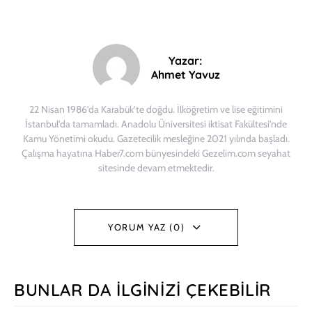
Yazar:
Ahmet Yavuz
22 Nisan 1986’da Karabük’te doğdu. İlköğretim ve lise eğitimini
İstanbul’da tamamladı. Anadolu Üniversitesi iktisat Fakültesi’nde
Kamu Yönetimi okudu. Gazetecilik mesleğine 2021 yılında başladı.
Çalışma hayatına Haber7.com bünyesindeki Gezelim.com seyahat
sitesinde devam etmektedir.
YORUM YAZ (0)
BUNLAR DA İLGINIZI ÇEKEBILIR