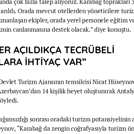
nda çok fazla talep alıyoruz. Karabağ toprakları 3
tarıldı. Orada mevcut otellerden yöneticilere turi
zmanlaşan ekipler, orada yerel personele eğitim ve
zmin canlanmasına destek olacak.” diye konuştu.
ER AÇILDIKÇA TECRÜBELİ
ARA İHTİYAÇ VAR”
evlet Turizm Ajansının temsilcisi Nicat Hüseynov
 Azerbaycan’dan 14 kişilik heyet oluşturarak Antal
söyledi.
ğımsızlığı sonrası oradaki turizm potansiyelinin a
ynov, “Karabağ da zengin coğrafyasıyla turizm ön