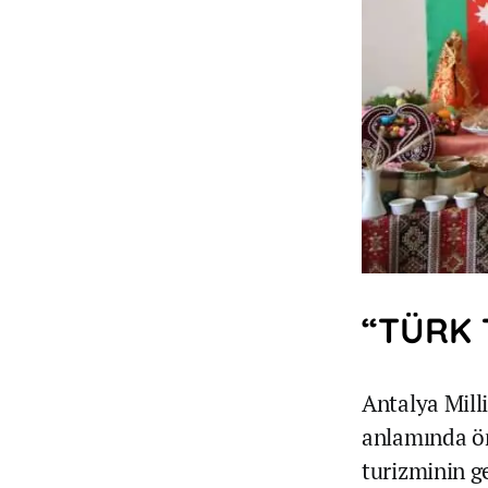
“TÜRK 
Antalya Mill
anlamında ön
turizminin ge