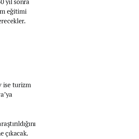
0 yıl sonra
zm eğitimi
recekler.
 ise turizm
ya’ya
raştırıldığını
e çıkacak.