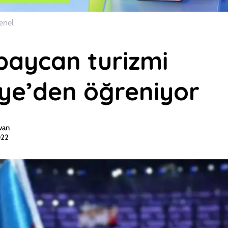
enel
baycan turizmi
iye’den öğreniyor
van
022