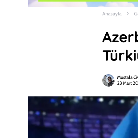
Anasayfa
G
Azer
Türk
Mustafa Ci
23 Mart 2