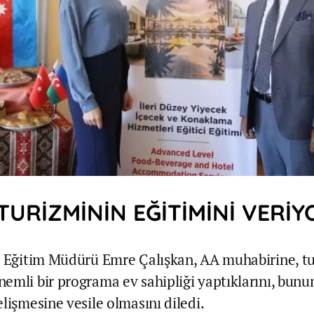
TURİZMİNİN EĞİTİMİNİ VERİ
i Eğitim Müdürü Emre Çalışkan, AA muhabirine, t
emli bir programa ev sahipliği yaptıklarını, bun
lişmesine vesile olmasını diledi.