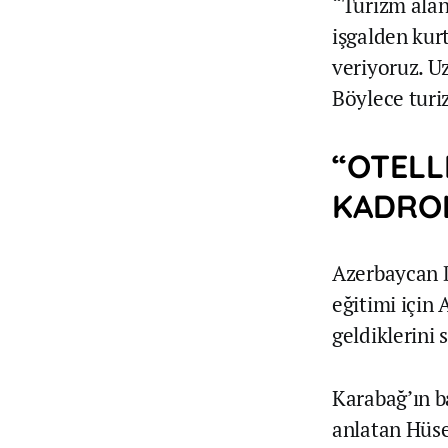
“Turizm alanı
işgalden kur
veriyoruz. U
Böylece turi
“OTELL
KADROL
Azerbaycan D
eğitimi için
geldiklerini 
Karabağ’ın ba
anlatan Hüse