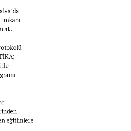
alya’da
a imkanı
acak.
protokolü
(TİKA)
 ile
ogramı
ar
erinden
en eğitimlere