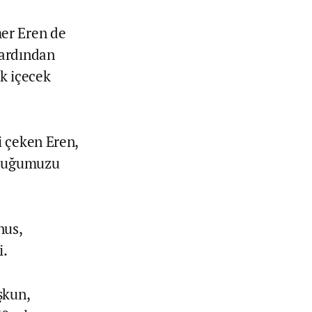
er Eren de
 ardından
k içecek
i çeken Eren,
olduğumuzu
nus,
i.
şkun,