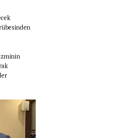
ecek
crübesinden
rizminin
rak
ler