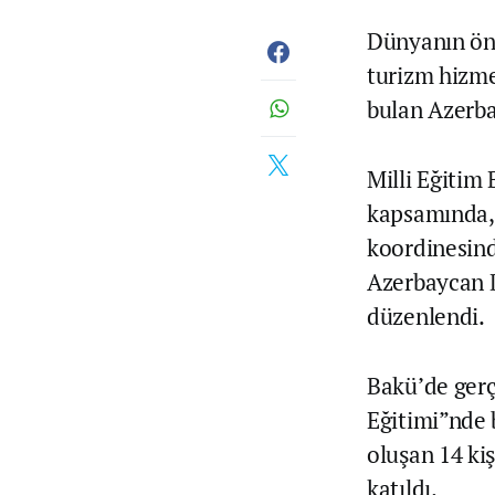
Dünyanın öne
turizm hizm
bulan Azerba
Milli Eğitim 
kapsamında, 
koordinesind
Azerbaycan D
düzenlendi.
Bakü’de gerç
Eğitimi”nde 
oluşan 14 ki
katıldı.