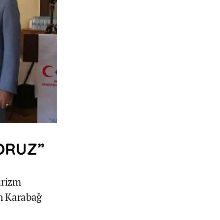
YORUZ”
urizm
un Karabağ