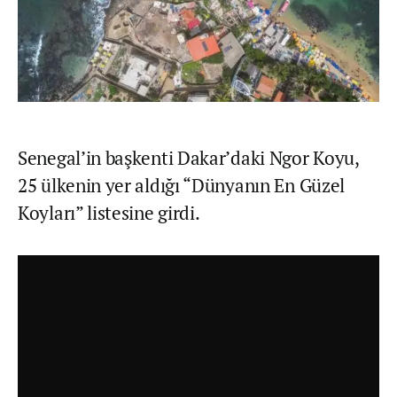
Senegal’in başkenti Dakar’daki Ngor Koyu,
25 ülkenin yer aldığı “Dünyanın En Güzel
Koyları” listesine girdi.