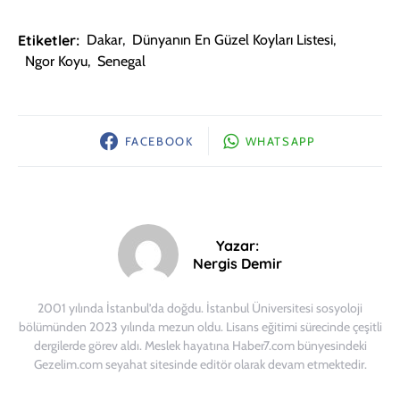
Etiketler:
Dakar
,
Dünyanın En Güzel Koyları Listesi
,
Ngor Koyu
,
Senegal
FACEBOOK
WHATSAPP
Yazar:
Nergis Demir
2001 yılında İstanbul’da doğdu. İstanbul Üniversitesi sosyoloji
bölümünden 2023 yılında mezun oldu. Lisans eğitimi sürecinde çeşitli
dergilerde görev aldı. Meslek hayatına Haber7.com bünyesindeki
Gezelim.com seyahat sitesinde editör olarak devam etmektedir.