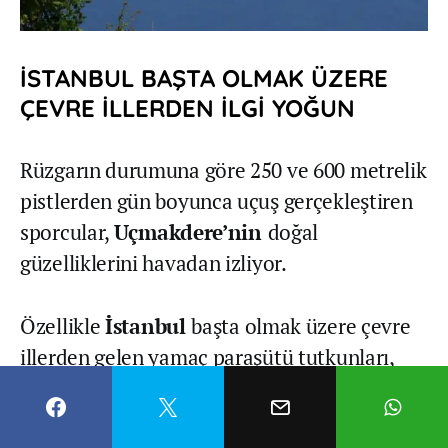
İSTANBUL BAŞTA OLMAK ÜZERE
ÇEVRE İLLERDEN İLGİ YOĞUN
Rüzgarın durumuna göre 250 ve 600 metrelik
pistlerden gün boyunca uçuş gerçekleştiren
sporcular,
Uçmakdere’nin
doğal
güzelliklerini havadan izliyor.
Özellikle
İstanbul
başta olmak üzere çevre
illerden gelen yamaç paraşütü tutkunları,
hafta sonunu
Uçmakdere’de
uçuş yaparak
değerlendirdi.