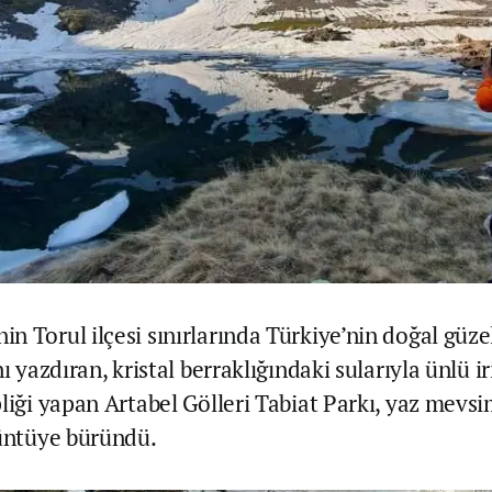
 Torul ilçesi sınırlarında Türkiye’nin doğal güzel
ı yazdıran, kristal berraklığındaki sularıyla ünlü iri
liği yapan Artabel Gölleri Tabiat Parkı, yaz mevsim
rüntüye büründü.