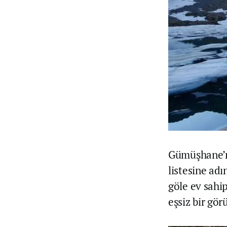
Gümüşhane’nin
listesine adın
göle ev sahip
eşsiz bir gö