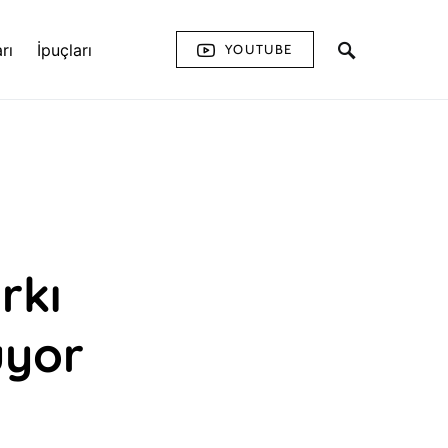
rı
İpuçları
YOUTUBE
rkı
üyor