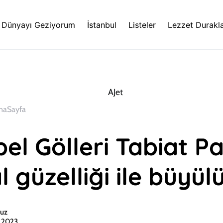
Dünyayı Geziyorum
İstanbul
Listeler
Lezzet Durakla
naSayfa
el Gölleri Tabiat Pa
 güzelliği ile büyül
uz
n 2023