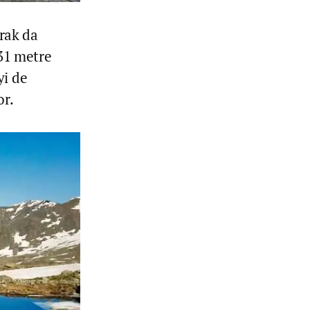
arak da
331 metre
yi de
or.