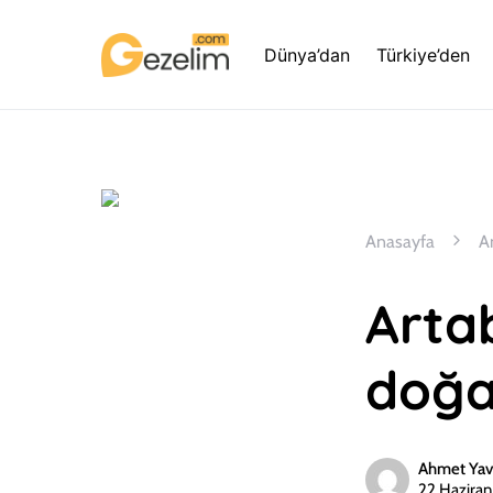
Dünya’dan
Türkiye’den
Anasayfa
A
Artab
doğal
Ahmet Yav
22 Hazira