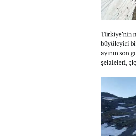
Türkiye’nin 
büyüleyici bi
ayının son g
şelaleleri, ç