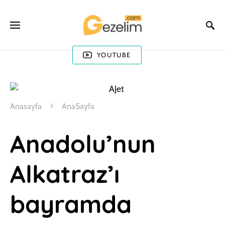
YOUTUBE
Anasayfa
AnaSayfa
Anadolu’nun
Alkatraz’ı
bayramda