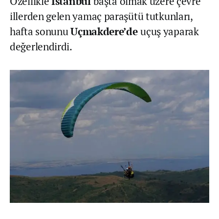
Özellikle
İstanbul
başta olmak üzere çevre
illerden gelen yamaç paraşütü tutkunları,
hafta sonunu
Uçmakdere’de
uçuş yaparak
değerlendirdi.