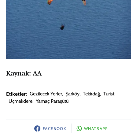
Kaynak: AA
Etiketler:
Gezilecek Yerler
,
Şarköy
,
Tekirdağ
,
Turist
,
Uçmakdere
,
Yamaç Paraşütü
FACEBOOK
WHATSAPP