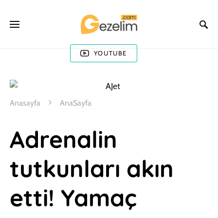
YOUTUBE
Anasayfa
AnaSayfa
Adrenalin
tutkunları akın
etti! Yamaç