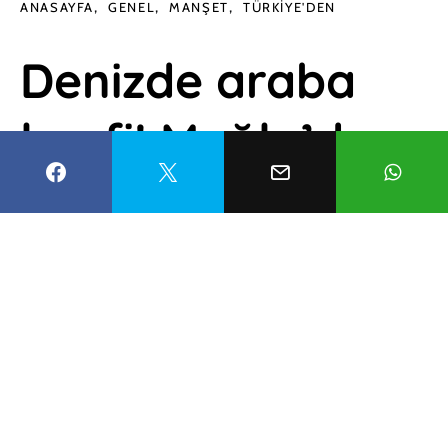
ANASAYFA
GENEL
MANŞET
TÜRKIYE'DEN
Denizde araba
keyfi! Muğla’da
sıcaktan
bunalanlar
çözümü su
sporlarında
buldu