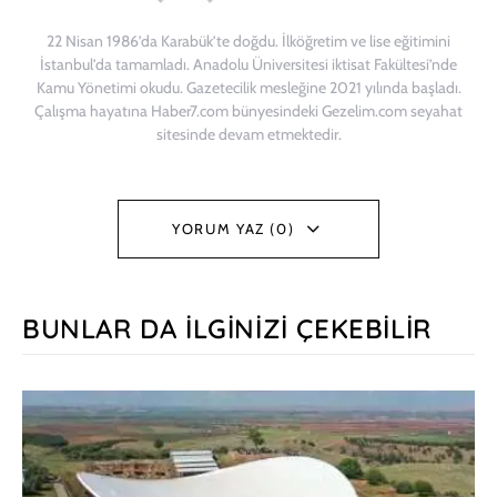
22 Nisan 1986’da Karabük’te doğdu. İlköğretim ve lise eğitimini
İstanbul’da tamamladı. Anadolu Üniversitesi iktisat Fakültesi’nde
Kamu Yönetimi okudu. Gazetecilik mesleğine 2021 yılında başladı.
Çalışma hayatına Haber7.com bünyesindeki Gezelim.com seyahat
sitesinde devam etmektedir.
YORUM YAZ (0)
BUNLAR DA İLGINIZI ÇEKEBILIR