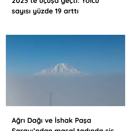
2023’te uçuşa geçti: Yolcu
sayısı yüzde 19 arttı
Ağrı Dağı ve İshak Paşa
Sarayı’ndan masal tadında sis