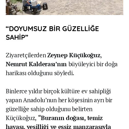
“DOYUMSUZ BİR GÜZELLİĞE
SAHİP”
Ziyaretçilerden
Zeynep Küçükoğuz
,
Nemrut Kalderası’nın
büyüleyici bir doğa
harikası olduğunu söyledi.
Binlerce yıldır birçok kültüre ev sahipliği
yapan Anadolu’nun her köşesinin ayrı bir
güzelliğe sahip olduğunu belirten
Küçükoğuz,
“Buranın doğası, temiz
havası, yeşilliği ve eşsiz manzarasıyla