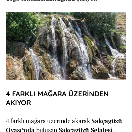
4 FARKLI MAĞARA ÜZERİNDEN
AKIYOR
4 farklı mağara üzerinde akarak
Sakçagözü
Ovası’nda
buluşan
Sakçagözü Şelalesi
,