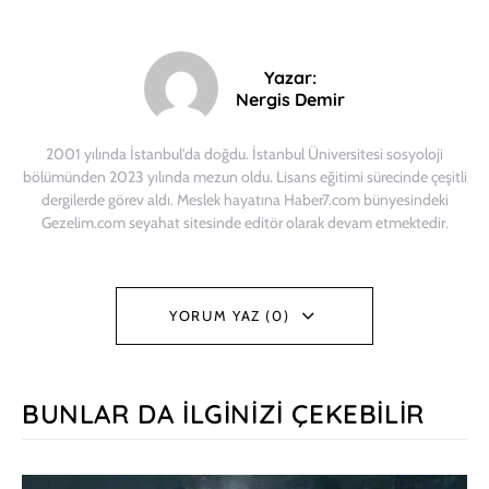
Yazar:
Nergis Demir
2001 yılında İstanbul’da doğdu. İstanbul Üniversitesi sosyoloji
bölümünden 2023 yılında mezun oldu. Lisans eğitimi sürecinde çeşitli
dergilerde görev aldı. Meslek hayatına Haber7.com bünyesindeki
Gezelim.com seyahat sitesinde editör olarak devam etmektedir.
YORUM YAZ (0)
BUNLAR DA İLGINIZI ÇEKEBILIR