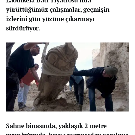
Laodikeia Batı Tiyatrosu’nda
yürüttüğümüz çalışmalar, geçmişin
izlerini gün yüzüne çıkarmayı
sürdürüyor.
Sahne binasında, yaklaşık 2 metre