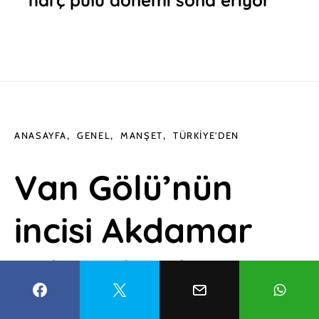
ANASAYFA
GENEL
MANŞET
TÜRKIYE'DEN
Van Gölü’nün
incisi Akdamar
Adası, badem
ağacı çiçekleri ile