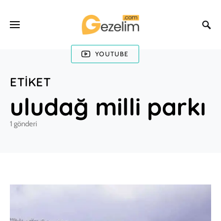
YOUTUBE
ETIKET
uludağ milli parkı
1 gönderi