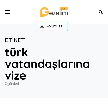
YOUTUBE
ETIKET
türk
vatandaşlarına
vize
2 gönderi