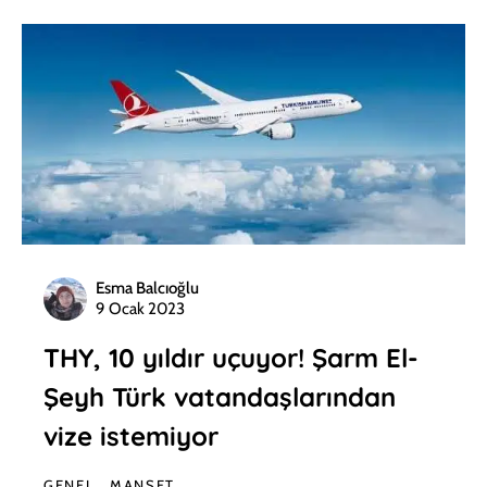
Esma Balcıoğlu
9 Ocak 2023
THY, 10 yıldır uçuyor! Şarm El-
Şeyh Türk vatandaşlarından
vize istemiyor
GENEL
MANŞET