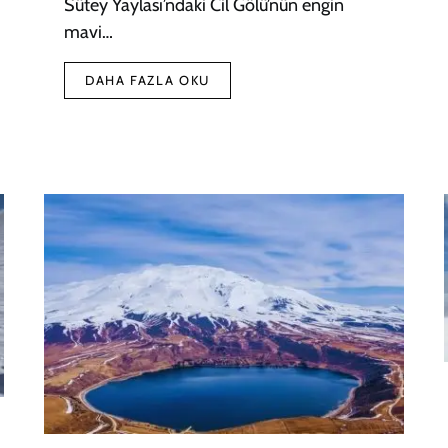
Sütey Yaylası’ndaki Cil Gölü’nün engin
mavi…
DAHA FAZLA OKU