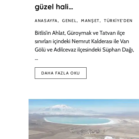
güzel hali…
ANASAYFA
GENEL
MANŞET
TÜRKIYE'DEN
Bitlis’in Ahlat, Güroymak ve Tatvan ilçe
sınırları içindeki Nemrut Kalderası ile Van
Gölü ve Adilcevaz ilçesindeki Süphan Dağı,
…
DAHA FAZLA OKU