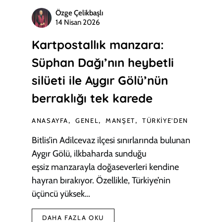
Özge Çelikbaşlı
14 Nisan 2026
Kartpostallık manzara:
Süphan Dağı’nın heybetli
silüeti ile Aygır Gölü’nün
berraklığı tek karede
ANASAYFA
GENEL
MANŞET
TÜRKIYE'DEN
Bitlis’in Adilcevaz ilçesi sınırlarında bulunan
Aygır Gölü, ilkbaharda sunduğu
eşsiz manzarayla doğaseverleri kendine
hayran bırakıyor. Özellikle, Türkiye’nin
üçüncü yüksek…
DAHA FAZLA OKU