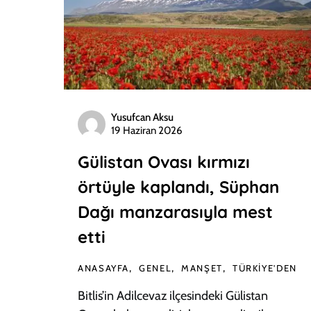
Yusufcan Aksu
19 Haziran 2026
Gülistan Ovası kırmızı
örtüyle kaplandı, Süphan
Dağı manzarasıyla mest
etti
ANASAYFA
GENEL
MANŞET
TÜRKIYE'DEN
Bitlis’in Adilcevaz ilçesindeki Gülistan