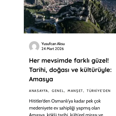
Yusufcan Aksu
24 Mart 2026
Her mevsimde farklı güzel!
Tarihi, doğası ve kültürüyle:
Amasya
ANASAYFA
GENEL
MANŞET
TÜRKIYE'DEN
Hititler’den Osmanlı’ya kadar pek çok
medeniyete ev sahipliği yapmış olan
Amasya, köklü tarihi, kültürel mirası ve