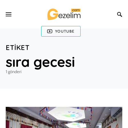
YOUTUBE
ETIKET
sıra gecesi
1 gönderi