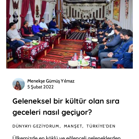
Menekşe Gümüş Yılmaz
5 Şubat 2022
Geleneksel bir kültür olan sıra
geceleri nasıl geçiyor?
DÜNYAYI GEZIYORUM
MANŞET
TÜRKIYE'DEN
Ülkemizde en köklü ve eğlenceli geleneklerden