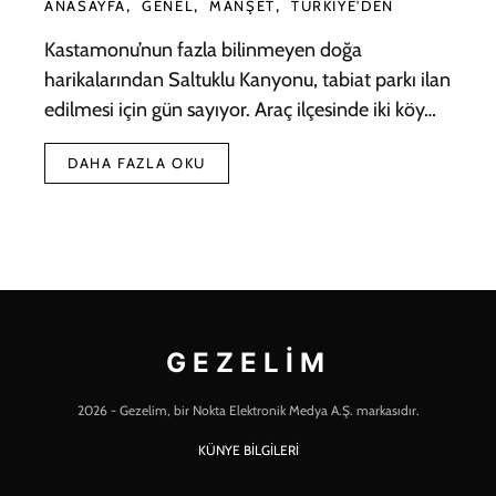
ANASAYFA
GENEL
MANŞET
TÜRKIYE'DEN
Kastamonu’nun fazla bilinmeyen doğa
harikalarından Saltuklu Kanyonu, tabiat parkı ilan
edilmesi için gün sayıyor. Araç ilçesinde iki köy…
DAHA FAZLA OKU
GEZELIM
2026 - Gezelim, bir Nokta Elektronik Medya A.Ş. markasıdır.
KÜNYE BİLGİLERİ