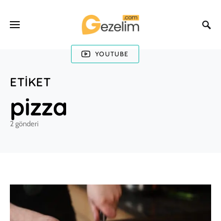
YOUTUBE
ETIKET
pizza
2 gönderi