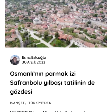
Esma Balcıoğlu
30 Aralık 2022
Osmanlı’nın parmak izi
Safranbolu yılbaşı tatilinin de
gözdesi
MANŞET
TÜRKIYE'DEN