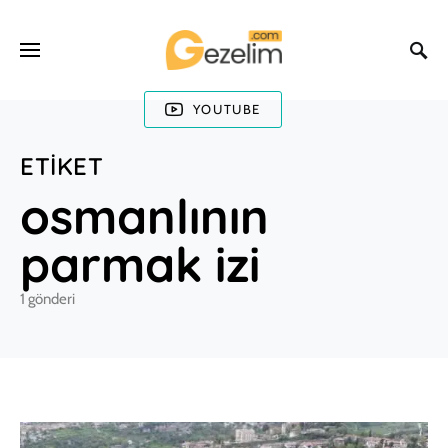
YOUTUBE
ETIKET
osmanlının
parmak izi
1 gönderi