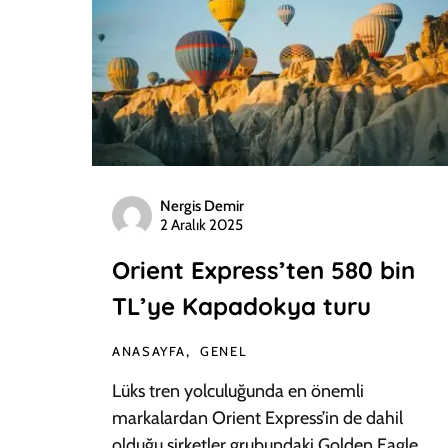
Nergis Demir
2 Aralık 2025
Orient Express’ten 580 bin
TL’ye Kapadokya turu
ANASAYFA
GENEL
Lüks tren yolculuğunda en önemli
markalardan Orient Express’in de dahil
olduğu şirketler grubundaki Golden Eagle