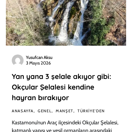
Yusufcan Aksu
3 Mayıs 2026
Yan yana 3 şelale akıyor gibi:
Okçular Şelalesi kendine
hayran bırakıyor
ANASAYFA
GENEL
MANŞET
TÜRKIYE'DEN
Kastamonu’nun Araç ilçesindeki Okçular Şelalesi,
katmanlı yapısı ve yeşil ormanların arasındaki