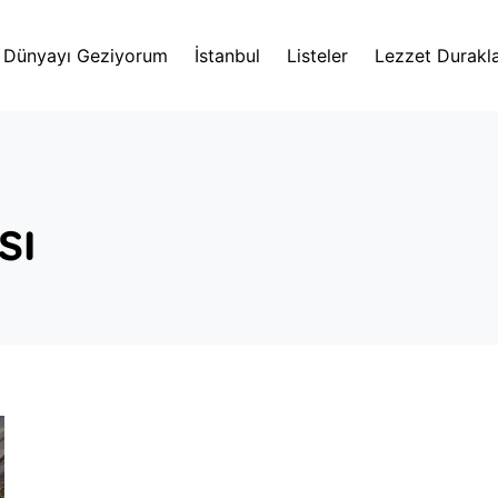
Dünyayı Geziyorum
İstanbul
Listeler
Lezzet Durakla
sı