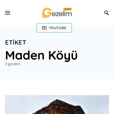
YOUTUBE
ETIKET
Maden Köyü
2 gönderi