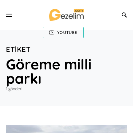
YOUTUBE
ETIKET
Göreme milli
parkı
1 gönderi