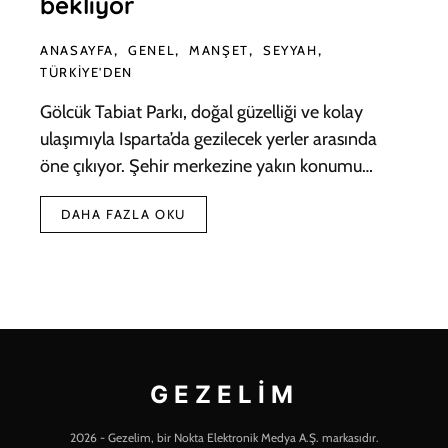
bekliyor
ANASAYFA
GENEL
MANŞET
SEYYAH
TÜRKIYE'DEN
Gölcük Tabiat Parkı, doğal güzelliği ve kolay
ulaşımıyla Isparta’da gezilecek yerler arasında
öne çıkıyor. Şehir merkezine yakın konumu…
DAHA FAZLA OKU
GEZELIM
2026 - Gezelim, bir Nokta Elektronik Medya A.Ş. markasıdır.