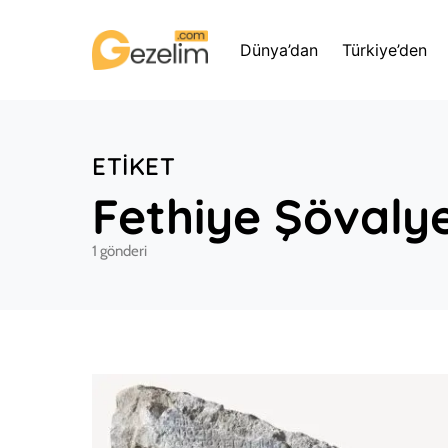
Dünya’dan
Türkiye’den
ETIKET
Fethiye Şövaly
1 gönderi