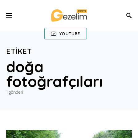
YOUTUBE
ETIKET
doğa
fotoğrafçıları
1 gönderi