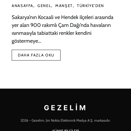
ANASAYFA
GENEL
MANŞET
TÜRKIYE'DEN
Sakarya’nın Kocaali ve Hendek ilçeleri arasında
yer alan 900 rakımlı Çam Dağı’nda havaların
ısınmasıyla tabiattaki renkler kendini
göstermeye…
DAHA FAZLA OKU
GEZELIM
2026 - Gezelim, bir Nokta Elektronik Medya A.Ş. markasıdır.
KÜNYE BİLGİLERİ