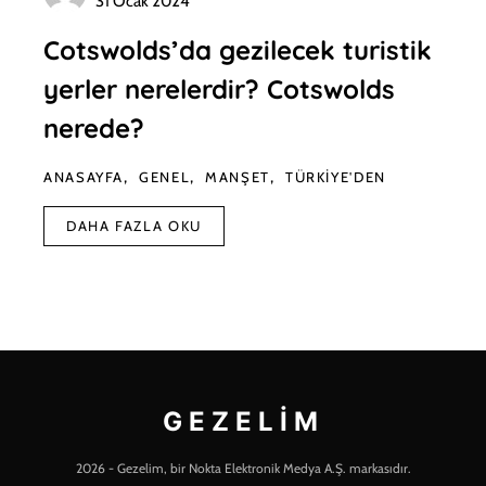
31 Ocak 2024
Cotswolds’da gezilecek turistik
yerler nerelerdir? Cotswolds
nerede?
ANASAYFA
GENEL
MANŞET
TÜRKIYE'DEN
DAHA FAZLA OKU
GEZELIM
2026 - Gezelim, bir Nokta Elektronik Medya A.Ş. markasıdır.