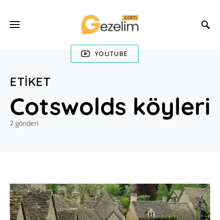
YOUTUBE
ETIKET
Cotswolds köyleri
2 gönderi