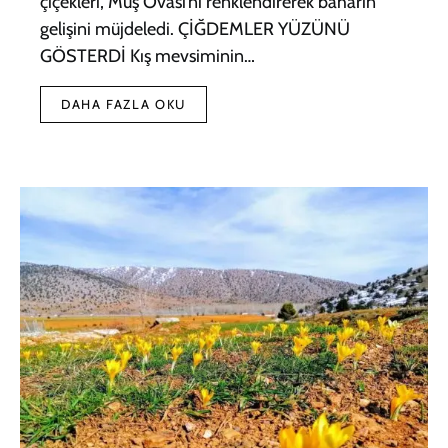
çiçekleri, Muş Ovası’nı renklendirerek baharın
gelişini müjdeledi. ÇİĞDEMLER YÜZÜNÜ
GÖSTERDİ Kış mevsiminin…
DAHA FAZLA OKU