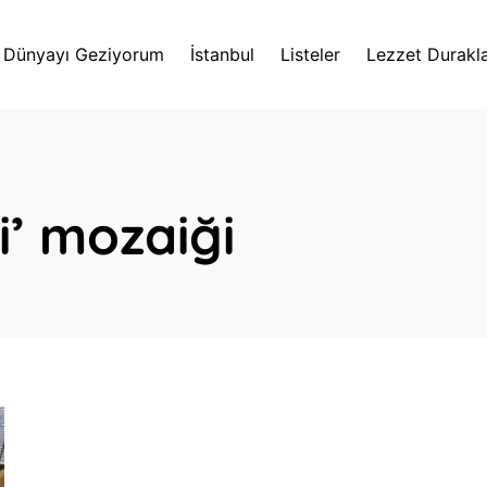
Dünyayı Geziyorum
İstanbul
Listeler
Lezzet Durakla
i’ mozaiği