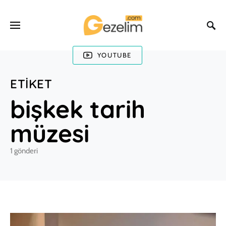
YOUTUBE
ETIKET
bişkek tarih
müzesi
1 gönderi