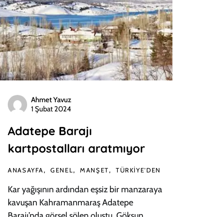
Ahmet Yavuz
1 Şubat 2024
Adatepe Barajı
kartpostalları aratmıyor
ANASAYFA
GENEL
MANŞET
TÜRKIYE'DEN
Kar yağışının ardından eşsiz bir manzaraya
kavuşan Kahramanmaraş Adatepe
Barajı’nda görsel şölen oluştu. Göksun