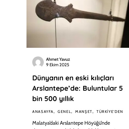
Ahmet Yavuz
9 Ekim 2025
Dünyanın en eski kılıçları
Arslantepe’de: Buluntular 5
bin 500 yıllık
ANASAYFA
GENEL
MANŞET
TÜRKIYE'DEN
Malatya’daki Arslantepe Höyüğü’nde