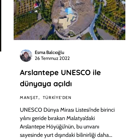
Esma Balcıoğlu
26 Temmuz 2022
Arslantepe UNESCO ile
dünyaya açıldı
MANŞET
TÜRKIYE'DEN
UNESCO Dünya Mirası Listesi’nde birinci
yılını geride bırakan Malatya’daki
Arslantepe Höyüğü’nün, bu unvanı
sayesinde yurt dışındaki bilinirliği daha…