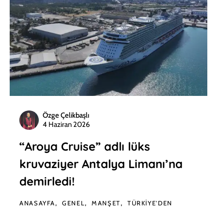
Özge Çelikbaşlı
4 Haziran 2026
“Aroya Cruise” adlı lüks
kruvaziyer Antalya Limanı’na
demirledi!
ANASAYFA
GENEL
MANŞET
TÜRKIYE'DEN