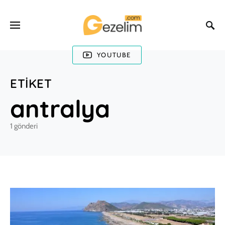
YOUTUBE
ETIKET
antralya
1 gönderi