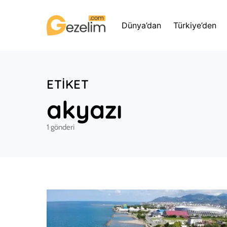
Dünya’dan
Türkiye’den
ETIKET
akyazı
1 gönderi