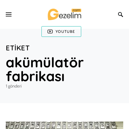
YOUTUBE
ETIKET
akümülatör
fabrikası
1 gönderi