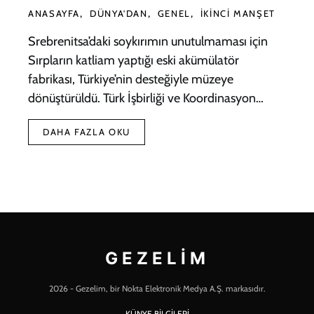
ANASAYFA
DÜNYA'DAN
GENEL
İKINCI MANŞET
Srebrenitsa’daki soykırımın unutulmaması için
Sırpların katliam yaptığı eski akümülatör
fabrikası, Türkiye’nin desteğiyle müzeye
dönüştürüldü. Türk İşbirliği ve Koordinasyon…
DAHA FAZLA OKU
GEZELIM
2026 - Gezelim, bir Nokta Elektronik Medya A.Ş. markasıdır.
KÜNYE BİLGİLERİ