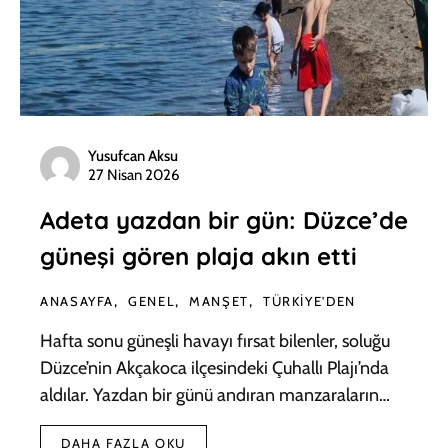
Yusufcan Aksu
27 Nisan 2026
Adeta yazdan bir gün: Düzce’de
güneşi gören plaja akın etti
ANASAYFA
GENEL
MANŞET
TÜRKIYE'DEN
Hafta sonu güneşli havayı fırsat bilenler, soluğu
Düzce’nin Akçakoca ilçesindeki Çuhallı Plajı’nda
aldılar. Yazdan bir günü andıran manzaraların…
DAHA FAZLA OKU