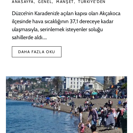
ANASAYFA
GENEL
MANŞET
TÜRKIYE'DEN
Düzce’nin Karadeniz’e açılan kapısı olan Akçakoca
ilçesinde hava sıcaklığının 37,1 dereceye kadar
ulaşmasıyla, serinlemek isteyenler soluğu
sahillerde aldı.…
DAHA FAZLA OKU