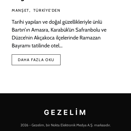
MANŞET
TÜRKIYE'DEN
Tarihi yapıları ve doğal güzellikleriyle ünlü
Bartın’ın Amasra, Karabük’ün Safranbolu ve
Düzce’nin Akçakoca ilçelerinde Ramazan
Bayramı tatilinde otel…
DAHA FAZLA OKU
GEZELIM
2026 - Gezelim, bir Nokta Elektronik Medya A.Ş. markasıdır.