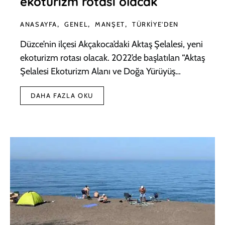
ekoturizm rotası olacak
ANASAYFA
GENEL
MANŞET
TÜRKIYE'DEN
Düzce’nin ilçesi Akçakoca’daki Aktaş Şelalesi, yeni
ekoturizm rotası olacak. 2022’de başlatılan “Aktaş
Şelalesi Ekoturizm Alanı ve Doğa Yürüyüş…
DAHA FAZLA OKU