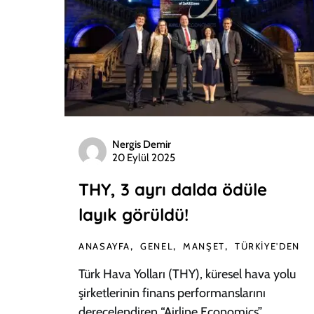
Nergis Demir
20 Eylül 2025
THY, 3 ayrı dalda ödüle
layık görüldü!
ANASAYFA
GENEL
MANŞET
TÜRKIYE'DEN
Türk Hava Yolları (THY), küresel hava yolu
şirketlerinin finans performanslarını
derecelendiren “Airline Economics”